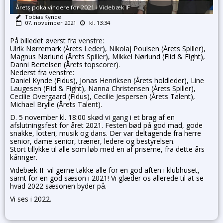
Årets pokalvindere for 2021 i Videbæk IF
Tobias Kynde
07. november 2021
kl. 13:34
På billedet øverst fra venstre:
Ulrik Nørremark (Årets Leder), Nikolaj Poulsen (Årets Spiller),
Magnus Nørlund (Årets Spiller), Mikkel Nørlund (Flid & Fight),
Danni Bertelsen (Årets topscorer).
Nederst fra venstre:
Daniel Kynde (Fidus), Jonas Henriksen (Årets holdleder), Line
Laugesen (Flid & Fight), Nanna Christensen (Årets Spiller),
Cecilie Overgaard (Fidus), Cecilie Jespersen (Årets Talent),
Michael Brylle (Årets Talent).
D. 5 november kl. 18:00 skød vi gang i et brag af en
afslutningsfest for året 2021. Festen bød på god mad, gode
snakke, lotteri, musik og dans. Der var deltagende fra herre
senior, dame senior, træner, ledere og bestyrelsen.
Stort tillykke til alle som løb med en af priserne, fra dette års
kåringer.
Videbæk IF vil gerne takke alle for en god aften i klubhuset,
samt for en god sæson i 2021! Vi glæder os allerede til at se
hvad 2022 sæsonen byder på.
Vi ses i 2022.