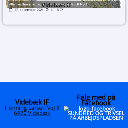
Alle medlemmer og familier ønskes et Godt Nytår
27. december 2021
kl. 13:07
Følg med på
Videbæk IF
Facebook
Henning Larsen Vej 9
6920 Videbæk