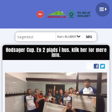
Kun i KLUBNYT
Hodsager Cup. En 2 plads i hus. klik her for mere
info.