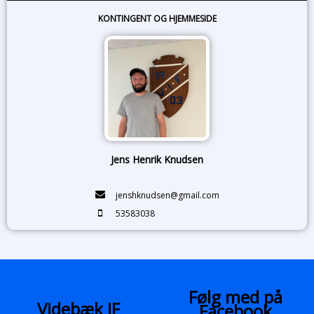
KONTINGENT OG HJEMMESIDE
Jens Henrik Knudsen
jenshknudsen@gmail.com
53583038
Følg med på
Videbæk IF
Facebook