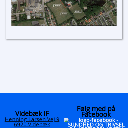
Følg med på
Videbæk IF
Facebook
Henning Larsen Vej 9
6920 Videbæk