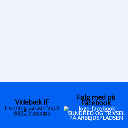
Følg med på
Videbæk IF
Facebook
Henning Larsen Vej 9
6920 Videbæk