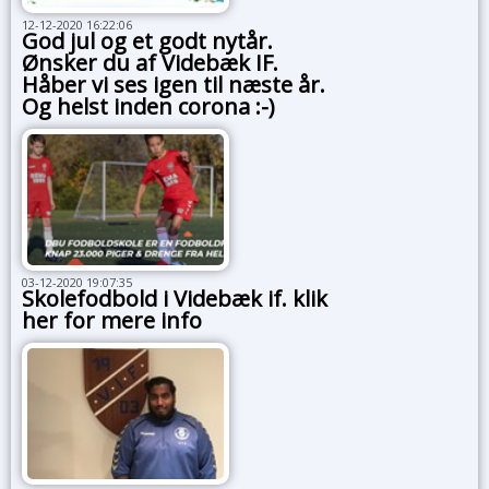
12-12-2020 16:22:06
God jul og et godt nytår.
Ønsker du af Videbæk IF.
Håber vi ses igen til næste år.
Og helst inden corona :-)
03-12-2020 19:07:35
Skolefodbold i Videbæk if. klik
her for mere info